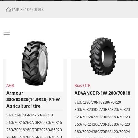
TNR
>
710/70R38
AGR
Bias-OTR
Armour
ADVANCE R-1W 280/70R18
380/85R26(14.9R26) R1-W
SIZE :
280/70R18
280/70R20
Agricultural tire
300/70R20
300/70R24
320/70R20
SIZE :
240/85R24
250/80R18
320/70R24
320/70R28
360/70R20
260/70R16
260/70R20
280/70R16
360/70R24
360/70R28
380/70R20
280/70R18
280/70R20
280/85R20
380/70R24
380/70R28
420/70R24
280/85R24
280/85R28
300/70R20