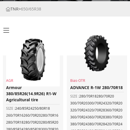
TNR
>
650/65R38
AGR
Bias-OTR
Armour
ADVANCE R-1W 280/70R18
380/85R26(14.9R26) R1-W
SIZE :
280/70R18
280/70R20
Agricultural tire
300/70R20
300/70R24
320/70R20
SIZE :
240/85R24
250/80R18
320/70R24
320/70R28
360/70R20
260/70R16
260/70R20
280/70R16
360/70R24
360/70R28
380/70R20
280/70R18
280/70R20
280/85R20
380/70R24
380/70R28
420/70R24
280/85R24
280/85R28
300/70R20