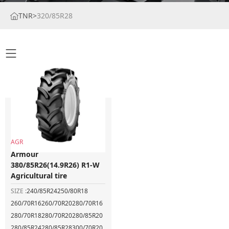
TNR
>
320/85R28
AGR
Armour
380/85R26(14.9R26) R1-W
Agricultural tire
SIZE :
240/85R24
250/80R18
260/70R16
260/70R20
280/70R16
280/70R18
280/70R20
280/85R20
280/85R24
280/85R28
300/70R20