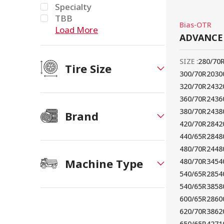
Specialty
TBB
Bias-OTR
Load More
ADVANCE 
SIZE :
280/70
Tire Size
300/70R20
30
320/70R24
32
360/70R24
36
380/70R24
38
Brand
420/70R28
42
440/65R28
48
480/70R24
48
Machine Type
480/70R34
54
540/65R28
54
540/65R38
58
600/65R28
60
620/70R38
62
650/65R42
71