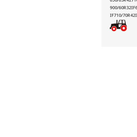
900/60R32
IF
IF710/70R42