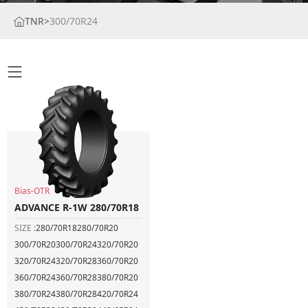
TNR
>
300/70R24
Bias-OTR
ADVANCE R-1W 280/70R18
SIZE :
280/70R18
280/70R20
300/70R20
300/70R24
320/70R20
320/70R24
320/70R28
360/70R20
360/70R24
360/70R28
380/70R20
380/70R24
380/70R28
420/70R24