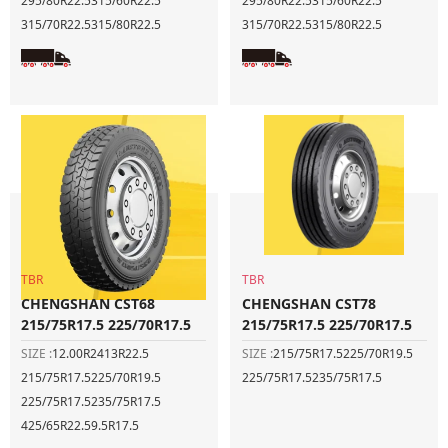
295/80R22.5
315/60R22.5
295/80R22.5
315/60R22.5
315/70R22.5
315/80R22.5
315/70R22.5
315/80R22.5
TBR
TBR
CHENGSHAN CST68
CHENGSHAN CST78
215/75R17.5 225/70R17.5
215/75R17.5 225/70R17.5
SIZE :
12.00R24
13R22.5
SIZE :
215/75R17.5
225/70R19.5
215/75R17.5
225/70R19.5
225/75R17.5
235/75R17.5
225/75R17.5
235/75R17.5
425/65R22.5
9.5R17.5