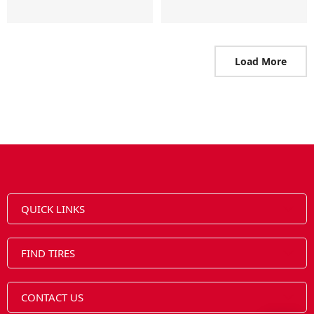
Load More
QUICK LINKS
FIND TIRES
CONTACT US