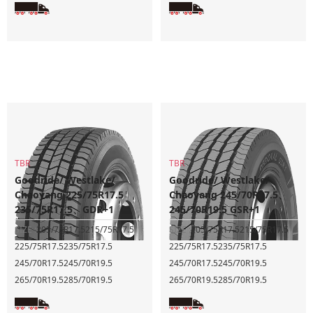
TBR
TBR
Goodride/ Westlake/
Goodride/ Westlake/
Chaoyang 225/75R17.5
Chaoyang 245/70R17.5、
235/75R17.5、GDR+1
245/70R19.5 GSR+1
SIZE :
205/75R17.5
215/75R17.5
SIZE :
205/75R17.5
215/75R17.5
225/75R17.5
235/75R17.5
225/75R17.5
235/75R17.5
245/70R17.5
245/70R19.5
245/70R17.5
245/70R19.5
265/70R19.5
285/70R19.5
265/70R19.5
285/70R19.5